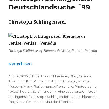
Deutschlandsuche ´99
Christoph Schlingensief
Christoph Schlingensief, Biennale de Venise, Venise – Venedig
„Christoph Schlingensief – Deutschlandsuche ´99
weiterlesen
Veröffentlicht
Kategorien
April 16, 2025
Bibliothek
,
Bildhauerei
,
Blog
,
Cinéma
,
am
Exposition
,
Film
,
Grafik
,
Installation
,
Literatur
,
Malerei
,
Museum
,
Musik
,
Performance
,
Personalie
,
Photographie
,
Schlagwörter
Texte
,
Theater
,
Zeichnungen
Aino Laberenz
,
Christoph
Schlingensief
,
Christoph Schlingensief - Deutschlandsuche
´99
,
Klaus Biesenbach
,
Matthias Lilienthal