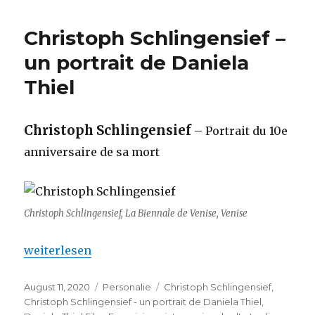
Christoph Schlingensief –
un portrait de Daniela
Thiel
Christoph Schlingensief
– Portrait du 10e
anniversaire de sa mort
Christoph Schlingensief, La Biennale de Venise, Venise
„Christoph Schlingensief – un portrait de Daniela 
weiterlesen
Veröffentlicht
Kategorien
Schlagwörter
August 11, 2020
Personalie
Christoph Schlingensief
,
am
Christoph Schlingensief - un portrait de Daniela Thiel
,