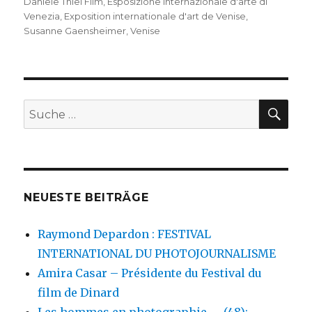
Daniele Thiel Film
,
Esposizione internazionale d'arte di
Venezia
,
Exposition internationale d'art de Venise
,
Susanne Gaensheimer
,
Venise
SU
Suche
nach:
NEUESTE BEITRÄGE
Raymond Depardon : FESTIVAL
INTERNATIONAL DU PHOTOJOURNALISME
Amira Casar – Présidente du Festival du
film de Dinard