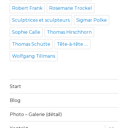
Robert Frank
Rosemarie Trockel
Sculptrices et sculpteurs
Sigmar Polke
Sophie Calle
Thomas Hirschhorn
Thomas Schütte
Tête-à-tête ….
Wolfgang Tillmans
Start
Blog
Photo – Galerie (détail)
Unterme