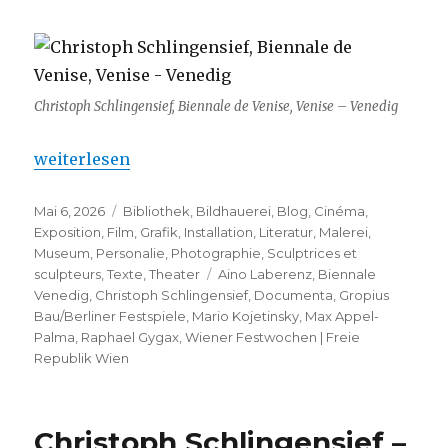
Christoph Schlingensief, Biennale de Venise, Venise – Venedig
„Christoph Schlingensief – Wiener Festwochen 20
weiterlesen
Veröffentlicht
Kategorien
Mai 6, 2026
Bibliothek
,
Bildhauerei
,
Blog
,
Cinéma
,
am
Exposition
,
Film
,
Grafik
,
Installation
,
Literatur
,
Malerei
,
Museum
,
Personalie
,
Photographie
,
Sculptrices et
Schlagwörter
sculpteurs
,
Texte
,
Theater
Aino Laberenz
,
Biennale
Venedig
,
Christoph Schlingensief
,
Documenta
,
Gropius
Bau/Berliner Festspiele
,
Mario Kojetinsky
,
Max Appel-
Palma
,
Raphael Gygax
,
Wiener Festwochen | Freie
Republik Wien
Christoph Schlingensief –