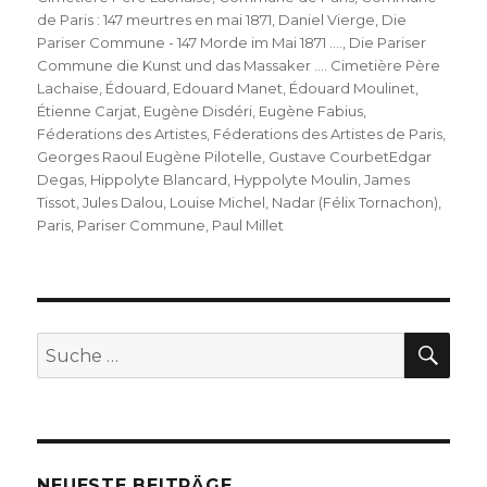
de Paris : 147 meurtres en mai 1871
,
Daniel Vierge
,
Die
Pariser Commune - 147 Morde im Mai 1871 ....
,
Die Pariser
Commune die Kunst und das Massaker .... Cimetière Père
Lachaise
,
Édouard
,
Edouard Manet
,
Édouard Moulinet
,
Étienne Carjat
,
Eugène Disdéri
,
Eugène Fabius
,
Féderations des Artistes
,
Féderations des Artistes de Paris
,
Georges Raoul Eugène Pilotelle
,
Gustave CourbetEdgar
Degas
,
Hippolyte Blancard
,
Hyppolyte Moulin
,
James
Tissot
,
Jules Dalou
,
Louise Michel
,
Nadar (Félix Tornachon)
,
Paris
,
Pariser Commune
,
Paul Millet
SU
Suche
nach:
NEUESTE BEITRÄGE