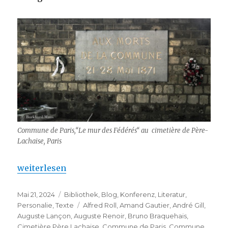
Commune de Paris,“Le mur des Fédérés“ au cimetière de Père-
Lachaise, Paris
„Die Pariser Commune, die Kunst und das Massaker
weiterlesen
Veröffentlicht
Kategorien
Mai 21, 2024
Bibliothek
,
Blog
,
Konferenz
,
Literatur
,
am
Schlagwörter
Personalie
,
Texte
Alfred Roll
,
Amand Gautier
,
André Gill
,
Auguste Lançon
,
Auguste Renoir
,
Bruno Braquehais
,
Cimetière Père Lachaise
,
Commune de Paris
,
Commune