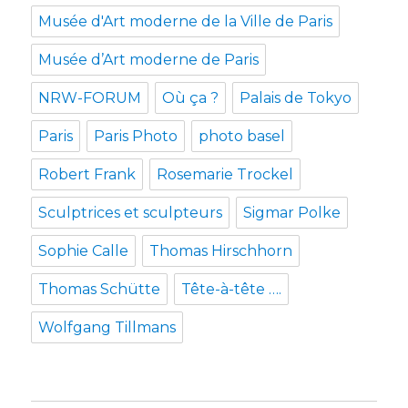
Musée d'Art moderne de la Ville de Paris
Musée d’Art moderne de Paris
NRW-FORUM
Où ça ?
Palais de Tokyo
Paris
Paris Photo
photo basel
Robert Frank
Rosemarie Trockel
Sculptrices et sculpteurs
Sigmar Polke
Sophie Calle
Thomas Hirschhorn
Thomas Schütte
Tête-à-tête ….
Wolfgang Tillmans