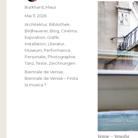
Autor
Burkhard_Maus
Veröffentlicht
Mai 11, 2026
am
Kategorien
Architektur
,
Bibliothek
,
Bildhauerei
,
Blog
,
Cinéma
,
Exposition
,
Grafik
,
Installation
,
Literatur
,
Museum
,
Performance
,
Personalie
,
Photographie
,
Tanz
,
Texte
,
Zeichnungen
Schlagwörter
Biennale de Venise
,
Biennale de Venise – Finita
la musica ?
Venise – Venedig