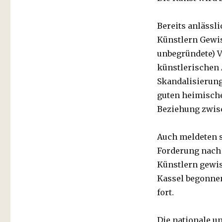
Bereits anlässl
Künstlern Gewis
unbegründete) V
künstlerischen
Skandalisierung
guten heimische
Beziehung zwisc
Auch meldeten s
Forderung nach
Künstlern gewis
Kassel begonnen
fort.
Die nationale u