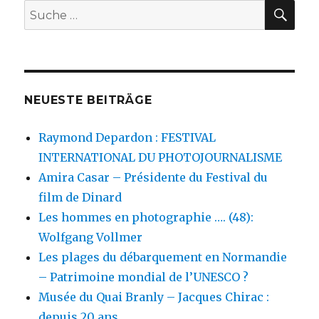
SU
Suche
nach:
NEUESTE BEITRÄGE
Raymond Depardon : FESTIVAL
INTERNATIONAL DU PHOTOJOURNALISME
Amira Casar – Présidente du Festival du
film de Dinard
Les hommes en photographie …. (48):
Wolfgang Vollmer
Les plages du débarquement en Normandie
– Patrimoine mondial de l’UNESCO ?
Musée du Quai Branly – Jacques Chirac :
depuis 20 ans