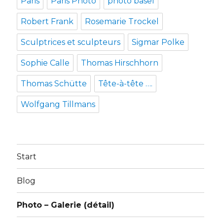
Paris
Paris Photo
photo basel
Robert Frank
Rosemarie Trockel
Sculptrices et sculpteurs
Sigmar Polke
Sophie Calle
Thomas Hirschhorn
Thomas Schütte
Tête-à-tête ….
Wolfgang Tillmans
Start
Blog
Photo – Galerie (détail)