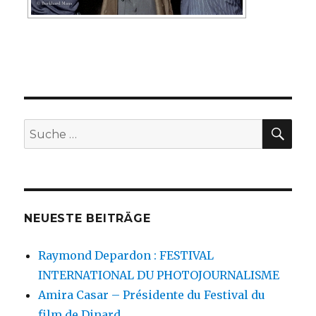
SU
Suche
nach:
NEUESTE BEITRÄGE
Raymond Depardon : FESTIVAL
INTERNATIONAL DU PHOTOJOURNALISME
Amira Casar – Présidente du Festival du
film de Dinard