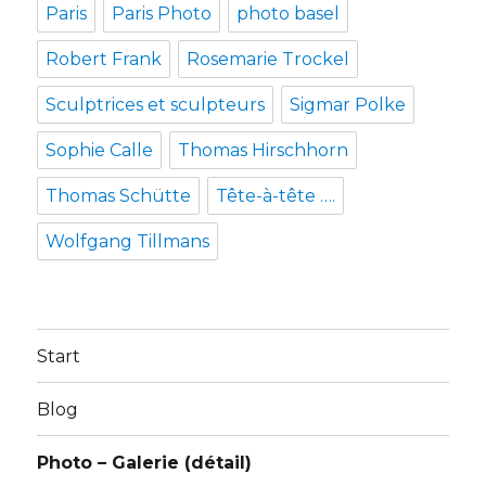
Paris
Paris Photo
photo basel
Robert Frank
Rosemarie Trockel
Sculptrices et sculpteurs
Sigmar Polke
Sophie Calle
Thomas Hirschhorn
Thomas Schütte
Tête-à-tête ….
Wolfgang Tillmans
Start
Blog
Photo – Galerie (détail)