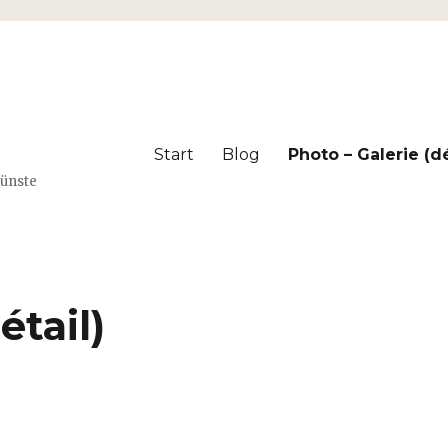
Start
Blog
Photo – Galerie (dé
Künste
étail)