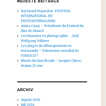
NEUESTE BEITRÄGE
Raymond Depardon : FESTIVAL
INTERNATIONAL DU
PHOTOJOURNALISME
Amira Casar – Présidente du Festival du
film de Dinard
Les hommes en photographie …. (48):
Wolfgang Vollmer
Les plages du débarquement en
Normandie – Patrimoine mondial de
l’UNESCO ?
Musée du Quai Branly – Jacques Chirac :
depuis 20 ans
ARCHIV
August 2026
Juli 2026