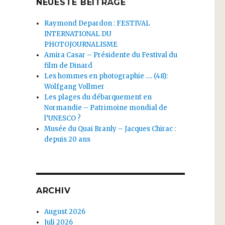
NEUESTE BEITRÄGE
Raymond Depardon : FESTIVAL
INTERNATIONAL DU
PHOTOJOURNALISME
Amira Casar – Présidente du Festival du
film de Dinard
Les hommes en photographie …. (48):
Wolfgang Vollmer
Les plages du débarquement en
Normandie – Patrimoine mondial de
l’UNESCO ?
Musée du Quai Branly – Jacques Chirac :
depuis 20 ans
ARCHIV
August 2026
Juli 2026