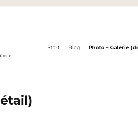
Start
Blog
Photo – Galerie (dé
Künste
étail)