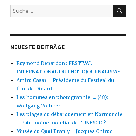
SU
Suche
nach:
NEUESTE BEITRÄGE
Raymond Depardon : FESTIVAL
INTERNATIONAL DU PHOTOJOURNALISME
Amira Casar – Présidente du Festival du
film de Dinard
Les hommes en photographie …. (48):
Wolfgang Vollmer
Les plages du débarquement en Normandie
– Patrimoine mondial de l’UNESCO ?
Musée du Quai Branly – Jacques Chirac :