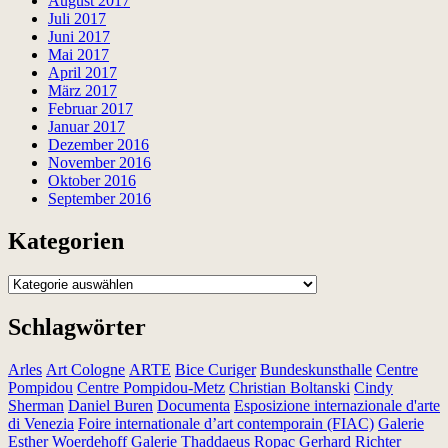
August 2017
Juli 2017
Juni 2017
Mai 2017
April 2017
März 2017
Februar 2017
Januar 2017
Dezember 2016
November 2016
Oktober 2016
September 2016
Kategorien
Kategorien
Schlagwörter
Arles
Art Cologne
ARTE
Bice Curiger
Bundeskunsthalle
Centre
Pompidou
Centre Pompidou-Metz
Christian Boltanski
Cindy
Sherman
Daniel Buren
Documenta
Esposizione internazionale d'arte
di Venezia
Foire internationale d’art contemporain (FIAC)
Galerie
Esther Woerdehoff
Galerie Thaddaeus Ropac
Gerhard Richter