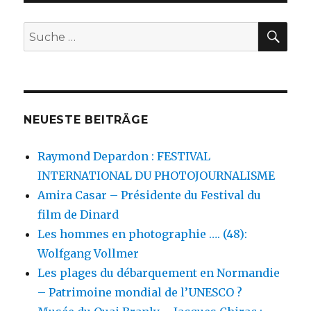
SU
Suche
nach:
NEUESTE BEITRÄGE
Raymond Depardon : FESTIVAL
INTERNATIONAL DU PHOTOJOURNALISME
Amira Casar – Présidente du Festival du
film de Dinard
Les hommes en photographie …. (48):
Wolfgang Vollmer
Les plages du débarquement en Normandie
– Patrimoine mondial de l’UNESCO ?