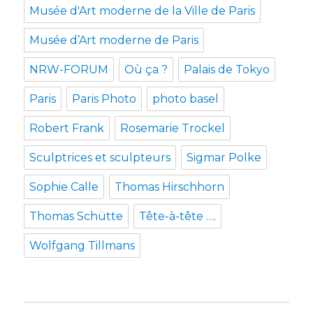
Musée d'Art moderne de la Ville de Paris
Musée d’Art moderne de Paris
NRW-FORUM
Où ça ?
Palais de Tokyo
Paris
Paris Photo
photo basel
Robert Frank
Rosemarie Trockel
Sculptrices et sculpteurs
Sigmar Polke
Sophie Calle
Thomas Hirschhorn
Thomas Schütte
Tête-à-tête ….
Wolfgang Tillmans