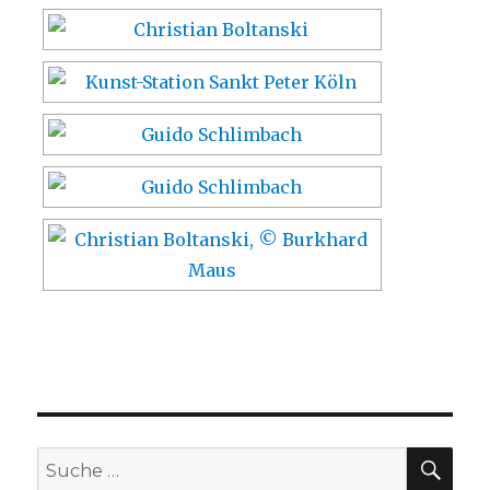
SU
Suche