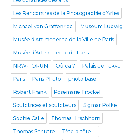
Les curatrices des arts
Les Rencontres de la Photographie d’Arles
Michael von Graffenried
Museum Ludwig
Musée d'Art moderne de la Ville de Paris
Musée d’Art moderne de Paris
NRW-FORUM
Où ça ?
Palais de Tokyo
Paris
Paris Photo
photo basel
Robert Frank
Rosemarie Trockel
Sculptrices et sculpteurs
Sigmar Polke
Sophie Calle
Thomas Hirschhorn
Thomas Schütte
Tête-à-tête ….