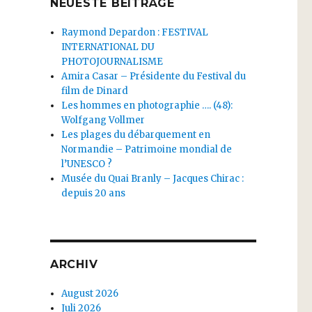
NEUESTE BEITRÄGE
Raymond Depardon : FESTIVAL
INTERNATIONAL DU
PHOTOJOURNALISME
Amira Casar – Présidente du Festival du
film de Dinard
Les hommes en photographie …. (48):
Wolfgang Vollmer
Les plages du débarquement en
Normandie – Patrimoine mondial de
l’UNESCO ?
Musée du Quai Branly – Jacques Chirac :
depuis 20 ans
ARCHIV
August 2026
Juli 2026