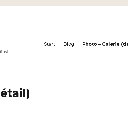
Start
Blog
Photo – Galerie (dé
Künste
étail)