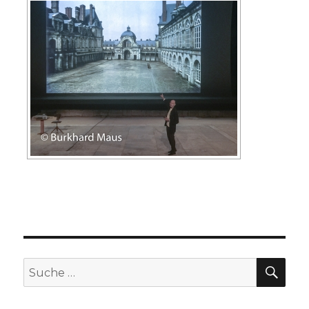
SU
Suche
nach: