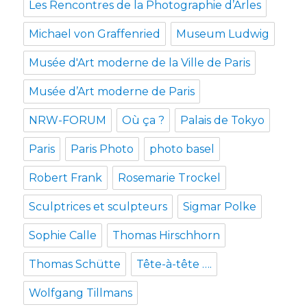
Les Rencontres de la Photographie d’Arles
Michael von Graffenried
Museum Ludwig
Musée d'Art moderne de la Ville de Paris
Musée d’Art moderne de Paris
NRW-FORUM
Où ça ?
Palais de Tokyo
Paris
Paris Photo
photo basel
Robert Frank
Rosemarie Trockel
Sculptrices et sculpteurs
Sigmar Polke
Sophie Calle
Thomas Hirschhorn
Thomas Schütte
Tête-à-tête ….
Wolfgang Tillmans