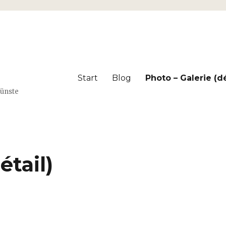
Start
Blog
Photo – Galerie (dé
Künste
étail)