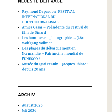
NEUESTE BEITRÄGE
Raymond Depardon : FESTIVAL
INTERNATIONAL DU
PHOTOJOURNALISME
Amira Casar – Présidente du Festival du
film de Dinard
Les hommes en photographie …. (48):
Wolfgang Vollmer
Les plages du débarquement en
Normandie – Patrimoine mondial de
l’UNESCO ?
Musée du Quai Branly – Jacques Chirac :
depuis 20 ans
ARCHIV
August 2026
Juli 2026