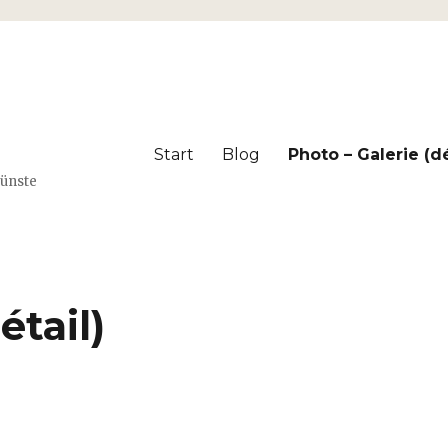
Start
Blog
Photo – Galerie (dé
Künste
étail)