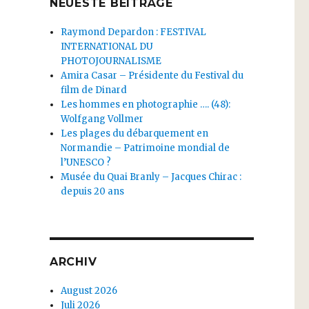
NEUESTE BEITRÄGE
Raymond Depardon : FESTIVAL
INTERNATIONAL DU
PHOTOJOURNALISME
Amira Casar – Présidente du Festival du
film de Dinard
Les hommes en photographie …. (48):
Wolfgang Vollmer
Les plages du débarquement en
Normandie – Patrimoine mondial de
l’UNESCO ?
Musée du Quai Branly – Jacques Chirac :
depuis 20 ans
ARCHIV
August 2026
Juli 2026