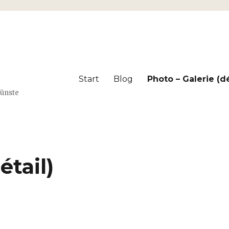
Start
Blog
Photo – Galerie (dé
Künste
étail)