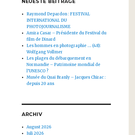
NEUESTE BEITRÄGE
Raymond Depardon : FESTIVAL
INTERNATIONAL DU
PHOTOJOURNALISME
Amira Casar – Présidente du Festival du
film de Dinard
Les hommes en photographie …. (48):
Wolfgang Vollmer
Les plages du débarquement en
Normandie – Patrimoine mondial de
l’UNESCO ?
Musée du Quai Branly – Jacques Chirac :
depuis 20 ans
ARCHIV
August 2026
Juli 2026