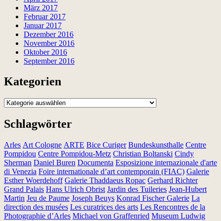
März 2017
Februar 2017
Januar 2017
Dezember 2016
November 2016
Oktober 2016
September 2016
Kategorien
Kategorien
Schlagwörter
Arles
Art Cologne
ARTE
Bice Curiger
Bundeskunsthalle
Centre
Pompidou
Centre Pompidou-Metz
Christian Boltanski
Cindy
Sherman
Daniel Buren
Documenta
Esposizione internazionale d'arte
di Venezia
Foire internationale d’art contemporain (FIAC)
Galerie
Esther Woerdehoff
Galerie Thaddaeus Ropac
Gerhard Richter
Grand Palais
Hans Ulrich Obrist
Jardin des Tuileries
Jean-Hubert
Martin
Jeu de Paume
Joseph Beuys
Konrad Fischer Galerie
La
direction des musées
Les curatrices des arts
Les Rencontres de la
Photographie d’Arles
Michael von Graffenried
Museum Ludwig