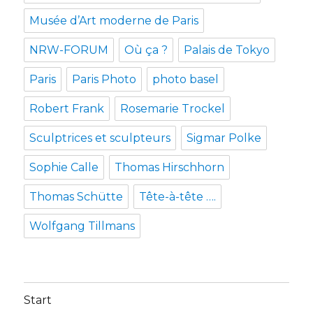
Musée d’Art moderne de Paris
NRW-FORUM
Où ça ?
Palais de Tokyo
Paris
Paris Photo
photo basel
Robert Frank
Rosemarie Trockel
Sculptrices et sculpteurs
Sigmar Polke
Sophie Calle
Thomas Hirschhorn
Thomas Schütte
Tête-à-tête ….
Wolfgang Tillmans
Start