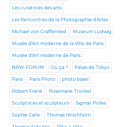
Les curatrices des arts
Les Rencontres de la Photographie d’Arles
Michael von Graffenried
Museum Ludwig
Musée d'Art moderne de la Ville de Paris
Musée d’Art moderne de Paris
NRW-FORUM
Où ça ?
Palais de Tokyo
Paris
Paris Photo
photo basel
Robert Frank
Rosemarie Trockel
Sculptrices et sculpteurs
Sigmar Polke
Sophie Calle
Thomas Hirschhorn
Thomas Schütte
Tête-à-tête ….