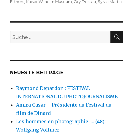
Esthers
,
Kaiser Wilhelm Museum
,
Ory Dessau
,
Sylvia Martin
SU
Suche
nach:
NEUESTE BEITRÄGE
Raymond Depardon : FESTIVAL
INTERNATIONAL DU PHOTOJOURNALISME
Amira Casar – Présidente du Festival du
film de Dinard
Les hommes en photographie …. (48):
Wolfgang Vollmer