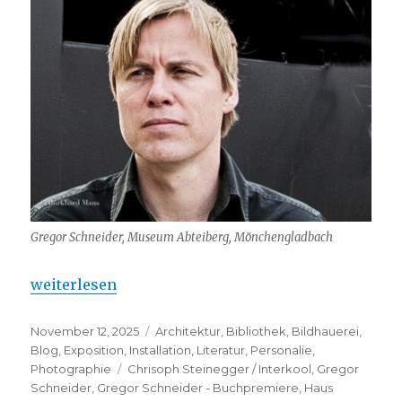
Gregor Schneider, Museum Abteiberg, Mönchengladbach
„Gregor Schneider – Buchpremiere“
weiterlesen
Veröffentlicht
Kategorien
November 12, 2025
Architektur
,
Bibliothek
,
Bildhauerei
,
am
Blog
,
Exposition
,
Installation
,
Literatur
,
Personalie
,
Schlagwörter
Photographie
Chrisoph Steinegger / Interkool
,
Gregor
Schneider
,
Gregor Schneider - Buchpremiere
,
Haus