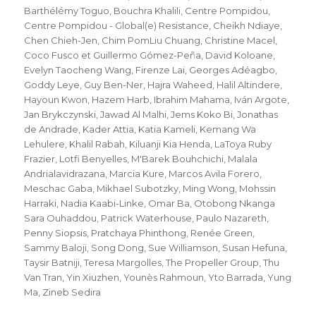
Barthélémy Toguo
,
Bouchra Khalili
,
Centre Pompidou
,
Centre Pompidou - Global(e) Resistance
,
Cheikh Ndiaye
,
Chen Chieh-Jen
,
Chim PomLiu Chuang
,
Christine Macel
,
Coco Fusco et Guillermo Gómez-Peña
,
David Koloane
,
Evelyn Taocheng Wang
,
Firenze Lai
,
Georges Adéagbo
,
Goddy Leye
,
Guy Ben-Ner
,
Hajra Waheed
,
Halil Altindere
,
Hayoun Kwon
,
Hazem Harb
,
Ibrahim Mahama
,
Iván Argote
,
Jan Brykczynski
,
Jawad Al Malhi
,
Jems Koko Bi
,
Jonathas
de Andrade
,
Kader Attia
,
Katia Kameli
,
Kemang Wa
Lehulere
,
Khalil Rabah
,
Kiluanji Kia Henda
,
LaToya Ruby
Frazier
,
Lotfi Benyelles
,
M'Barek Bouhchichi
,
Malala
Andrialavidrazana
,
Marcia Kure
,
Marcos Avila Forero
,
Meschac Gaba
,
Mikhael Subotzky
,
Ming Wong
,
Mohssin
Harraki
,
Nadia Kaabi-Linke
,
Omar Ba
,
Otobong Nkanga
Sara Ouhaddou
,
Patrick Waterhouse
,
Paulo Nazareth
,
Penny Siopsis
,
Pratchaya Phinthong
,
Renée Green
,
Sammy Baloji
,
Song Dong
,
Sue Williamson
,
Susan Hefuna
,
Taysir Batniji
,
Teresa Margolles
,
The Propeller Group
,
Thu
Van Tran
,
Yin Xiuzhen
,
Younès Rahmoun
,
Yto Barrada
,
Yung
Ma
,
Zineb Sedira