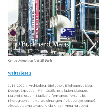
Centre Pompidou (détail), Paris
„Centre Pompidou – Global(e) Resistance“
weiterlesen
Veröffentlicht
Kategorien
Juli 9, 2020
Architektur
,
Bibliothek
,
Bildhauerei
,
Blog
,
am
Design
,
Exposition
,
Film
,
Grafik
,
Installation
,
Literatur
,
Malerei
,
Museum
,
Musik
,
Performance
,
Personalie
,
Schlagwörter
Photographie
,
Texte
,
Zeichnungen
Abdoulaye Konaté
,
Akosua Adoma Owusu
,
Alicia Knock
,
Anna Hulačová
,